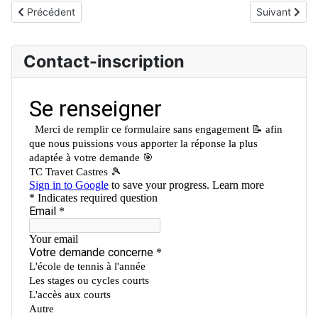
Article précédent : Horaires et lieux des cours
Article suivan
Précédent
Suivant
Contact-inscription